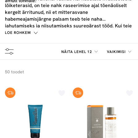
ainult lõhnale.
lõiketerasid, on teie nahk raseerimise ajal tõenäoliselt
kergelt ärritunud, nii et mitterasvane
habemeajamisjärgne palsam teeb teie naha
jahutamiseks ja niisutamiseks suurepärast tööd. Kui teie
nahk muutub pärast raseerimist tugevalt ärritunuks ja
LOE ROHKEM
kuivaks, pakub habemeajamisjärgne kreem veelgi
rohkem niisutust ja hoiab ära kuivuse.
NÄITA LEHEL 12
VAIKIMISI
50 toodet