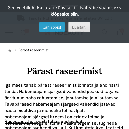
-10% allahindlus valitud toodetele koodiga OSTA10
See veebileht kasutab küpsiseid. Lisateabe saamiseks
klõpsake siin
.
Tasuta kohaletoimetamine alates 39 EUR
Jah, sobib!
Ei, aitäh!
0
0
Vaadake meie uusi tooteid või kasutage otsingut, kui otsite midagi konkreetset.
Pärast raseerimist
Pärast raseerimist
Iga mees tahab pärast raseerimist lõhnata ja end hästi
tunda. Habemeajamisjärgsed vahendid peaksid tagama
ärritunud naha rahustamise, jahutamise ja niisutamise.
Tavapärased habemeajamisjärgsed vahendid jätavad
näole meeldiva ja meheliku lõhna. Igal
habemeajamisjärgsel kreemil on erinev toime ja
Raseerimistera
võib teha suurt vahet
konsistents, seega ei tohiks valiku tegemisel tugineda
habemeajamisvahendi valikul. Kui kasutate kvaliteetseid