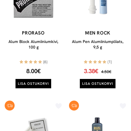
PRORASO
MEN ROCK
Alum Block Alumiiniumkivi,
Alum Pen Alumiiniumpliiats,
100 g
9,5 g
(6)
(1)
8.00€
3.38€
4.50€
LISA OSTUKORVI
LISA OSTUKORVI