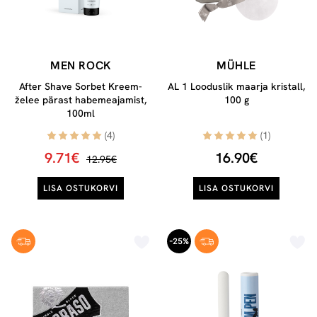
MEN ROCK
MÜHLE
After Shave Sorbet Kreem-
AL 1 Looduslik maarja kristall,
želee pärast habemeajamist,
100 g
100ml
(4)
(1)
9.71€
16.90€
12.95€
LISA OSTUKORVI
LISA OSTUKORVI
-25%