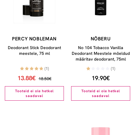
PERCY NOBLEMAN
NÕBERU
Deodorant Stick Deodorant
No 104 Tobacco Vanilla
meestele, 75 ml
Deodorant Meestele mõeldud
määritav deodorant, 75ml
(1)
(1)
13.88€
19.90€
18.50€
Tooteid ei ole hetkel
Tooteid ei ole hetkel
saadaval
saadaval