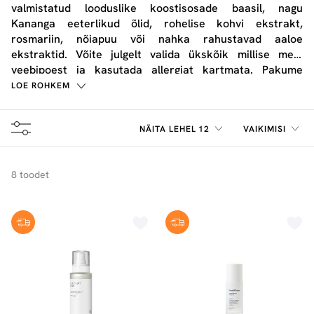
valmistatud looduslike koostisosade baasil, nagu
Kananga eeterlikud õlid, rohelise kohvi ekstrakt,
rosmariin, nõiapuu või nahka rahustavad aaloe
ekstraktid. Võite julgelt
valida
ükskõik millise meie
veebipoest ja
kasutada
allergiat kartmata. Pakume
tooteid, mis on toodetud mugavates pakendites, mida
LOE ROHKEM
saate endaga kaasas kanda.
NÄITA LEHEL 12
VAIKIMISI
8 toodet