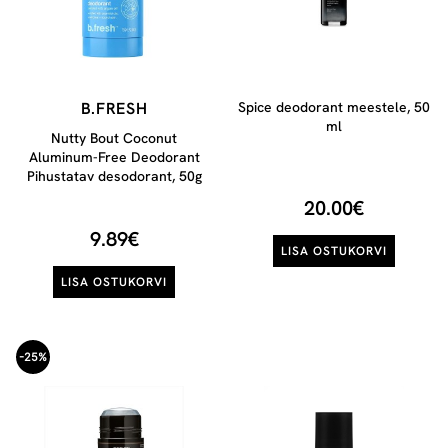
B.FRESH
Spice deodorant meestele, 50
ml
Nutty Bout Coconut
Aluminum-Free Deodorant
Pihustatav desodorant, 50g
20.00€
9.89€
LISA OSTUKORVI
LISA OSTUKORVI
-25%