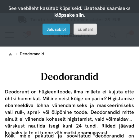
-10% allahindlus valitud toodetele koodiga OSTA10
See veebileht kasutab küpsiseid. Lisateabe saamiseks
klõpsake siin
.
Tasuta kohaletoimetamine alates 39 EUR
Jah, sobib!
Ei, aitäh!
0
0
Vaadake meie uusi tooteid või kasutage otsingut, kui otsite midagi konkreetset.
Deodorandid
Deodorandid
Deodorant
on hügieenitoode, ilma milleta ei kujuta ette
ühtki hommikut. Milline
neist
kõige on parim?
Higistamise
ebameeldiva lõhna vähendamiseks ja maskeerimiseks
vali rull-, sprei- või õlipõhine toode.
Deodorandid
mitte
ainult ei vähenda koheselt
higistamist
, vaid võimaldavad
värskust nautida isegi kuni 24 tundi
.
Riided
jäävad
kuivaks ja te ei tunne vähimatki ebamugavust.
Kõik meie pakutud ja soovitatud
deodorandid
on