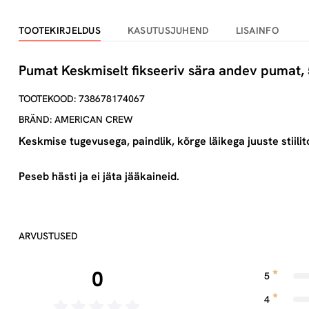
TOOTEKIRJELDUS
KASUTUSJUHEND
LISAINFO
Pumat Keskmiselt fikseeriv sära andev pumat,
TOOTEKOOD: 738678174067
BRÄND: AMERICAN CREW
Keskmise tugevusega, paindlik, kõrge läikega juuste stiili
Peseb hästi ja ei jäta jääkaineid.
ARVUSTUSED
0
5
4