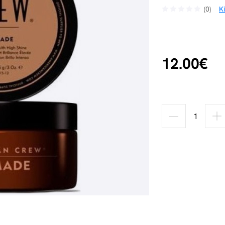
(0)
K
12.00€