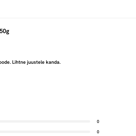
 50g
toode. Lihtne juustele kanda.
0
0