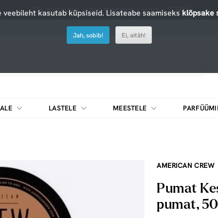
-10% allahindlus valitud toodetele koodiga OSTA10
 veebileht kasutab küpsiseid. Lisateabe saamiseks
klõpsake s
Jah, sobib!
Ei, aitäh!
ALE
LASTELE
MEESTELE
PARFÜÜMI
DIEEDIKOKTEILID JA MUUD TOIDUAINED
AMERICAN CREW
Pumat Kes
pumat, 5