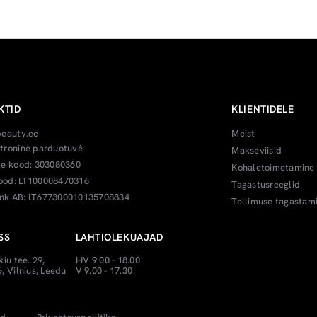
KTID
KLIENTIDELE
beauty.ee
Meist
troninė parduotuvė
Makseviisid
te kood: 303080360
Kohaletoimetamine
od: LT100008470316
Tagastusreeglid
k AB: LT677300010135708834
Tellimuse tagastam
SS
LAHTIOLEKUAJAD
kiu tee. 29,
I-IV 9.00 - 18.00
, Vilnius, Leedu
V 9.00 - 17.30