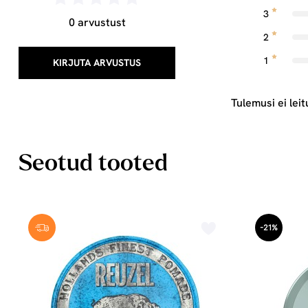
3
0 arvustust
2
1
KIRJUTA ARVUSTUS
Tulemusi ei leit
Seotud tooted
-21%