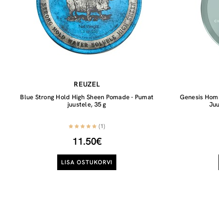
REUZEL
Blue Strong Hold High Sheen Pomade - Pumat
Genesis Homm
juustele, 35 g
Juu
(1)
11.50€
LISA OSTUKORVI