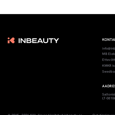
KONTA
info@in
MB Elek
Ettevõt
KMKR ko
Swedban
AADRE
Saltonis
LT-08106