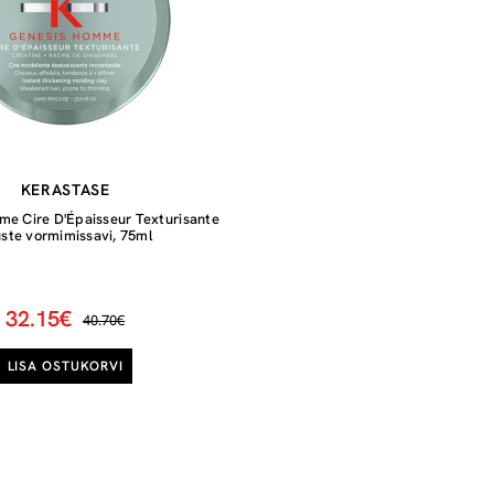
KERASTASE
e Cire D'Épaisseur Texturisante
ste vormimissavi, 75ml
32.15€
40.70€
LISA OSTUKORVI