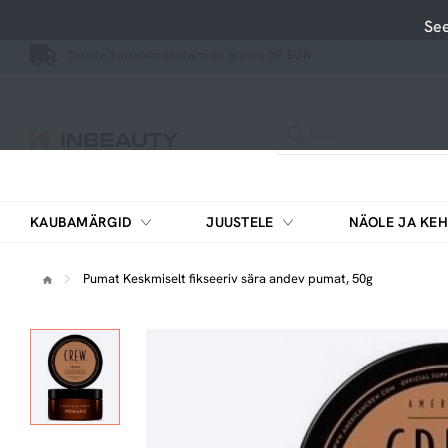
See
Tasuta kohaletoimetamine alates 39 EUR
KAUBAMÄRGID
JUUSTELE
NÄOLE JA KEH
Pesemisvahendid, puhastusvahendid
Vitamiinide ja mineraalainete kompleksid
Pumat Keskmiselt fikseeriv sära andev pumat, 50g