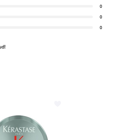
0
0
0
ud!