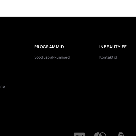
PROGRAMMID
INBEAUTY.EE
Sooduspakkumised
Kontaktid
ine