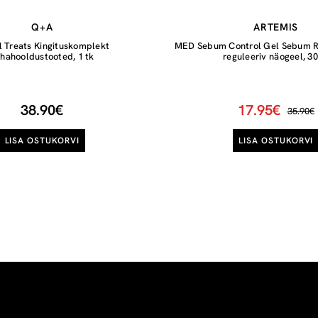
Q+A
ARTEMIS
l Treats Kingituskomplekt
MED Sebum Control Gel Sebum R
hahooldustooted, 1 tk
reguleeriv näogeel, 3
38.90€
17.95€
35.90€
LISA OSTUKORVI
LISA OSTUKORVI