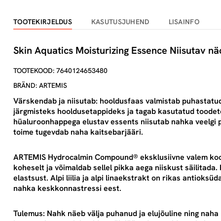
TOOTEKIRJELDUS
KASUTUSJUHEND
LISAINFO
Skin Aquatics Moisturizing Essence Niisutav n
TOOTEKOOD: 7640124653480
BRÄND: ARTEMIS
Värskendab ja niisutab: hooldusfaas valmistab puhastatud,
järgmisteks hooldusetappideks ja tagab kasutatud toodete
hüaluroonhappega elustav essents niisutab nahka veelgi 
toime tugevdab naha kaitsebarjääri.
ARTEMIS Hydrocalmin Compound® eksklusiivne valem koos
koheselt ja võimaldab sellel pikka aega niiskust säilitad
elastsust. Alpi liilia ja alpi linaekstrakt on rikas antioks
nahka keskkonnastressi eest.
Tulemus: Nahk näeb välja puhanud ja elujõuline ning naha