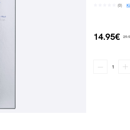
(0)
K
14.95€
29.