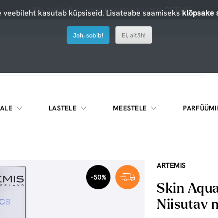
-10% allahindlus valitud toodetele koodiga OSTA10
 veebileht kasutab küpsiseid. Lisateabe saamiseks
klõpsake s
Jah, sobib!
Ei, aitäh!
ALE
LASTELE
MEESTELE
PARFÜÜMI
DIEEDIKOKTEILID JA MUUD TOIDUAINED
ARTEMIS
-50%
Skin Aqua
Niisutav 