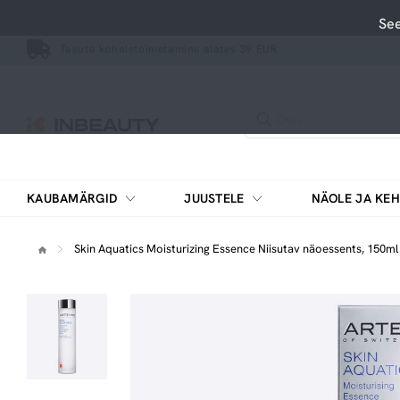
See
Tasuta kohaletoimetamine alates 39 EUR
KAUBAMÄRGID
JUUSTELE
NÄOLE JA KEH
Pesemisvahendid, puhastusvahendid
Vitamiinide ja mineraalainete kompleksid
Skin Aquatics Moisturizing Essence Niisutav näoessents, 150ml