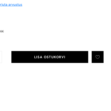
irjuta arvustus
90€
LISA OSTUKORVI