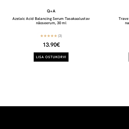
Q+A
Azelaic Acid Balancing Serum Tasakaalustav
Trave
näoseerum, 30 ml
na
(3)
13.90€
LISA OSTUKORVI