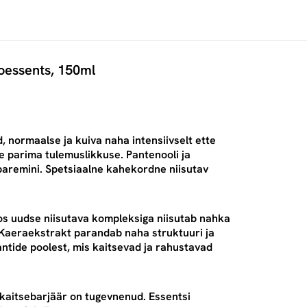
äoessents, 150ml
 normaalse ja kuiva naha intensiivselt ette
 parima tulemuslikkuse. Pantenooli ja
paremini. Spetsiaalne kahekordne niisutav
 uudse niisutava kompleksiga niisutab nahka
a. Kaeraekstrakt parandab naha struktuuri ja
üdantide poolest, mis kaitsevad ja rahustavad
 kaitsebarjäär on tugevnenud. Essentsi