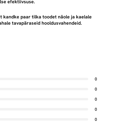
se efektiivsuse.
 kandke paar tilka toodet näole ja kaelale
nahale tavapäraseid hooldusvahendeid.
0
0
0
0
0