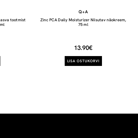
Q+A
asva tootmist
Zinc PCA Daily Moisturizer Niisutav näokreem,
0ml
75 ml
13.90€
LISA OSTUKORVI