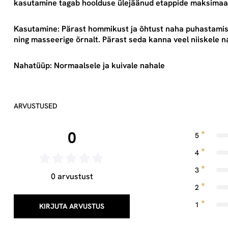
kasutamine tagab hoolduse ülejäänud etappide maksimaal
Kasutamine: Pärast hommikust ja õhtust naha puhastamist
ning masseerige õrnalt. Pärast seda kanna veel niiskele 
Nahatüüp: Normaalsele ja kuivale nahale
ARVUSTUSED
0
5
4
3
0 arvustust
2
1
KIRJUTA ARVUSTUS