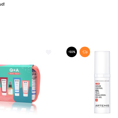
ud!
-50%