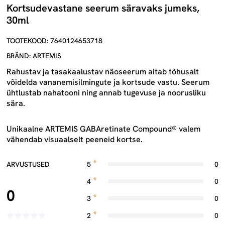
Kortsudevastane seerum säravaks jumeks,
30ml
TOOTEKOOD: 7640124653718
BRÄND: ARTEMIS
Rahustav ja tasakaalustav näoseerum aitab tõhusalt
võidelda vananemisilmingute ja kortsude vastu. Seerum
ühtlustab nahatooni ning annab tugevuse ja noorusliku
sära.
Unikaalne ARTEMIS GABAretinate Compound® valem
vähendab visuaalselt peeneid kortse.
ARVUSTUSED
5
0
4
0
0
3
0
2
0