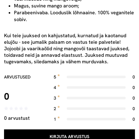
Magus, suvine mango aroom;
Parabeenivaba. Looduslik lõhnaaine. 100% veganitele
sobiv.
Kui teie juuksed on kahjustatud, kurnatud ja kaotanud
elujõu - see jumalik palsam on vastus teie palvetele!
Jojoobi ja vaarikaõlid ning mangovõi taastavad juuksed,
toidavad neid ja annavad elastsust. Juuksed muutuvad
tugevamaks, siledamaks ja vähem murduvaks.
ARVUSTUSED
5
0
4
0
0
3
0
2
0
0 arvustust
1
0
KIRJUTA ARVUSTUS