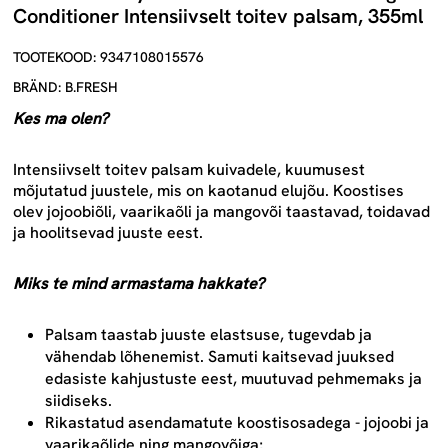
Conditioner Intensiivselt toitev palsam, 355ml
TOOTEKOOD: 9347108015576
BRÄND: B.FRESH
Kes ma olen?
Intensiivselt toitev palsam kuivadele, kuumusest
mõjutatud juustele, mis on kaotanud elujõu. Koostises
olev jojoobiõli, vaarikaõli ja mangovõi taastavad, toidavad
ja hoolitsevad juuste eest.
Miks te mind armastama hakkate?
Palsam taastab juuste elastsuse, tugevdab ja
vähendab lõhenemist. Samuti kaitsevad juuksed
edasiste kahjustuste eest, muutuvad pehmemaks ja
siidiseks.
Rikastatud asendamatute koostisosadega - jojoobi ja
vaarikaõlide ning mangovõiga;