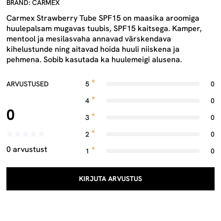
BRÄND: CARMEX
Carmex Strawberry Tube SPF15 on maasika aroomiga
huulepalsam mugavas tuubis, SPF15 kaitsega. Kamper,
mentool ja mesilasvaha annavad värskendava
kihelustunde ning aitavad hoida huuli niiskena ja
pehmena. Sobib kasutada ka huulemeigi alusena.
ARVUSTUSED
5
0
4
0
0
3
0
2
0
0 arvustust
1
0
KIRJUTA ARVUSTUS