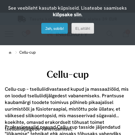
-10% allahindlus valitud toodetele koodiga OSTA10
See veebileht kasutab küpsiseid. Lisateabe saamiseks
klõpsake siin
.
Tasuta kohaletoimetamine alates 39 EUR
Jah, sobib!
Ei, aitäh!
0
0
Vaadake meie uusi tooteid või kasutage otsingut, kui otsite midagi konkreetset.
Cellu-cup
Cellu-cup
Cellu-cup – tselluliidivastased kupud ja massaažiõlid, mis
on loodud tselluliidijälgedest vabanemiseks. Prantsuse
kaubamärgi toodete toimivus põhineb pikaajalisel
uurimistööl ja füsioteraapial, mistõttu pole üllatav, et
väikesed silikoontopsid, mis masseerivad sügavaid
koekihte, omavad erakordselt tõhusat toimet
Professionaalid peavad Cellu-cup tasside jäljendatud
tselluliidijälgede vähendamisel.
"lõikamise" tehnikat ehk ainsaks tõhusaks vahendiks