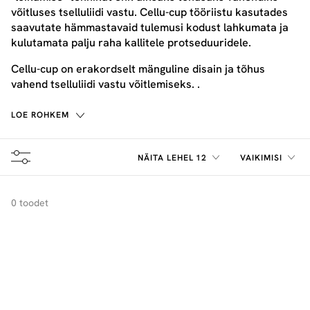
võitluses tselluliidi vastu. Cellu-cup tööriistu kasutades
saavutate hämmastavaid tulemusi kodust lahkumata ja
kulutamata palju raha kallitele protseduuridele.
Cellu-cup on erakordselt mänguline disain ja tõhus
vahend tselluliidi vastu võitlemiseks. .
LOE ROHKEM
NÄITA LEHEL 12
VAIKIMISI
0 toodet