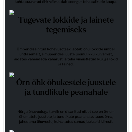
kohta suunatud õhk võimaldab soengut teha salkude kaupa.
Tugevate lokkide ja lainete
tegemiseks
Ümber disainitud kohevusotsak jaotab õhu lokkide ümber
ühtlasemalt, simuleerides juuste loomulikku kuivamist,
aidates vähendada käharust ja teha viimistletud kujuga lokid
ja lained.
Õrn õhk õhukestele juustele
ja tundlikule peanahale
Nõrga õhuvooluga tarvik on disanitud nii, et see on õrnem
õhematele juustele ja tundlikule peanahale, luues õrna,
jahedama õhuvoolu, kuivatades samas juukseid kiiresti.