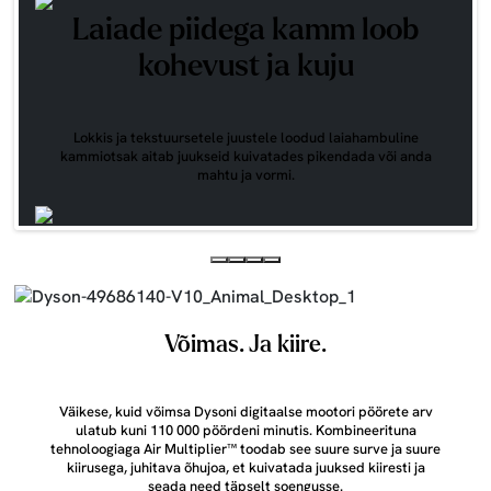
Laiade piidega kamm loob
kohevust ja kuju
Lokkis ja tekstuursetele juustele loodud laiahambuline
kammiotsak aitab juukseid kuivatades pikendada või anda
mahtu ja vormi.
Võimas. Ja kiire.
Väikese, kuid võimsa Dysoni digitaalse mootori pöörete arv
ulatub kuni 110 000 pöördeni minutis. Kombineerituna
tehnoloogiaga Air Multiplier™ toodab see suure surve ja suure
kiirusega, juhitava õhujoa, et kuivatada juuksed kiiresti ja
seada need täpselt soengusse.