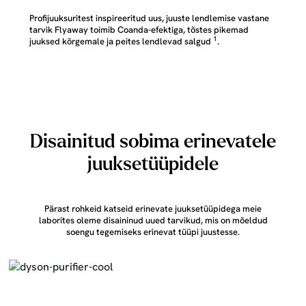
Profijuuksuritest inspireeritud uus, juuste lendlemise vastane
tarvik Flyaway toimib Coanda-efektiga, tõstes pikemad
1
juuksed kõrgemale ja peites lendlevad salgud
.
Dysoni uue Flyaway lisaseadme taga
Disainitud sobima erinevatele
juuksetüüpidele
Pärast rohkeid katseid erinevate juuksetüüpidega meie
laborites oleme disaininud uued tarvikud, mis on mõeldud
soengu tegemiseks erinevat tüüpi juustesse.