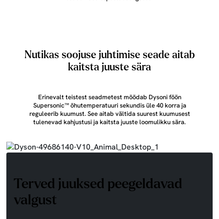
Vaadake Dyson Supersonic™ fööni sisemust
Nutikas soojuse juhtimise seade aitab
kaitsta juuste sära
Erinevalt teistest seadmetest mõõdab Dysoni föön
Supersonic™ õhutemperatuuri sekundis üle 40 korra ja
reguleerib kuumust. See aitab vältida suurest kuumusest
tulenevad kahjustusi ja kaitsta juuste loomulikku sära.
Terved juuksed peegeldavad
valgust