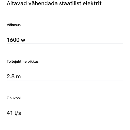
Aitavad vähendada staatilist elektrit
Võimsus
1600 w
Toitejuhtme pikkus
2.8 m
Õhuvool
41 l/s