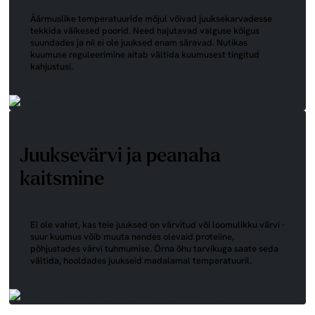
Äärmuslike temperatuuride mõjul võivad juuksekarvadesse
tekkida väikesed poorid. Need hajutavad valguse kõigus
suundades ja nii ei ole juuksed enam säravad. Nutikas
kuumuse reguleerimine aitab vältida kuumusest tingitud
kahjustusi.
Juuksevärvi ja peanaha
kaitsmine
Ei ole vahet, kas teie juuksed on värvitud või loomulikku värvi -
suur kuumus võib muuta nendes olevaid proteiine,
põhjustades värvi tuhmumise. Õrna õhu tarvikuga saate seda
vältida, hooldades juukseid madalamal temperatuuril.