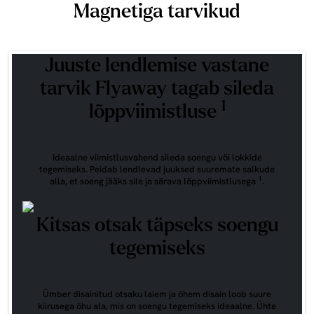
Magnetiga tarvikud
Juuste lendlemise vastane
tarvik Flyaway tagab sileda
1
lõppviimistluse
Ideaalne viimistlusvahend sileda soengu või lokkide
tegemiseks. Peidab lendlevad juuksed suuremate salkude
1
alla, et soeng jääks sile ja särava lõppviimistlusega
.
Kitsas otsak täpseks soengu
tegemiseks
Ümber disainitud otsaku laiem ja õhem disain loob suure
kiirusega õhu ala, mis on soengu tegemiseks ideaalne. Ühte