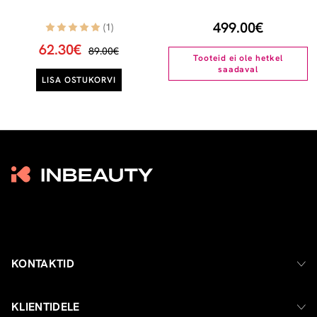
499.00€
(1)
62.30€
89.00€
Tooteid ei ole hetkel
saadaval
LISA OSTUKORVI
KONTAKTID
KLIENTIDELE