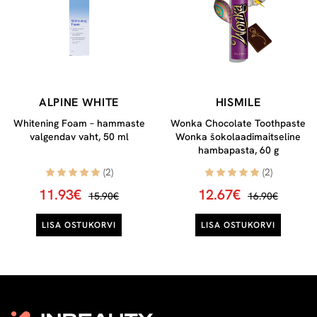
ALPINE WHITE
HISMILE
Whitening Foam – hammaste
Wonka Chocolate Toothpaste
valgendav vaht, 50 ml
Wonka šokolaadimaitseline
hambapasta, 60 g
(2)
(2)
11.93€
12.67€
15.90€
16.90€
LISA OSTUKORVI
LISA OSTUKORVI