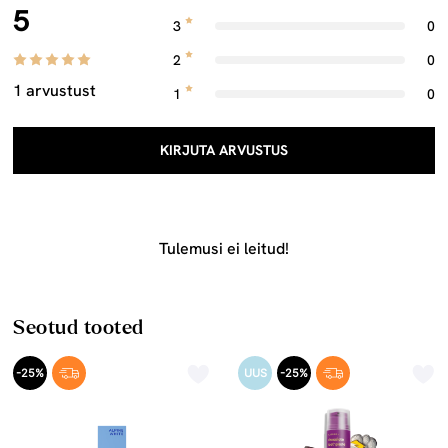
5
3
0
2
0
1 arvustust
1
0
KIRJUTA ARVUSTUS
Tulemusi ei leitud!
Seotud tooted
-25%
UUS
-25%