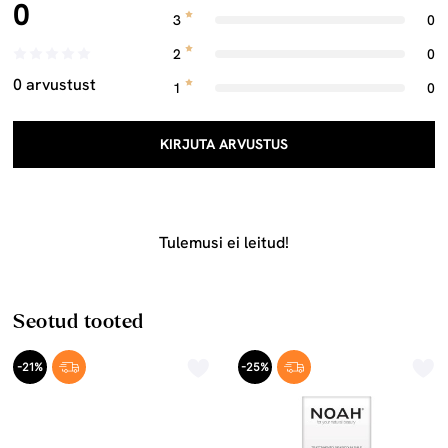
0
3
0
2
0
0 arvustust
1
0
KIRJUTA ARVUSTUS
Tulemusi ei leitud!
Seotud tooted
-21%
-25%