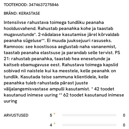
TOOTEKOOD: 3474637275846
BRÄND: KERASTASE
Intensiivse rahustava toimega tundliku peanaha
hooldusvahend. Rahustab peanahka kohe ja taastab
mugavustunde*. 2-nädalase kasutamise järel kõrvaldab
peanaha sügeluse**. Ei muuda juuksejuuri rasuseks.
Ramnoos: see koostisosa aeglustab naha vananemist,
taastab peanaha elastsuse ja parandab selle tervist. PS
21: rahustab peanahka, taastab hea enesetunde ja
kaitseb ebamugavuse eest. Rahustava toimega kapslid
sobivad nii naistele kui ka meestele, kelle peanahk on
tundlik. Kasutada teise sammuna klientidele, kelle
peanahka tuleb rahustada pärast juuste
väljalangemisvastase ampulli kasutamist. * 42 toodet
kasutanud inimese uuring ** 62 toodet kasutanud inimese
uuring
ARVUSTUSED
5
0
4
0