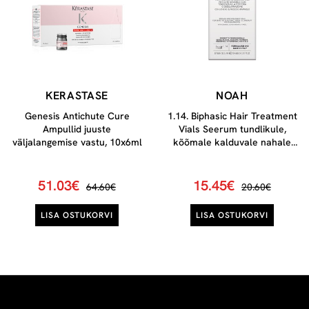
KERASTASE
NOAH
Genesis Antichute Cure
1.14. Biphasic Hair Treatment
Ampullid juuste
Vials Seerum tundlikule,
väljalangemise vastu, 10x6ml
kõõmale kalduvale nahale
8x5 ml
51.03€
15.45€
64.60€
20.60€
LISA OSTUKORVI
LISA OSTUKORVI