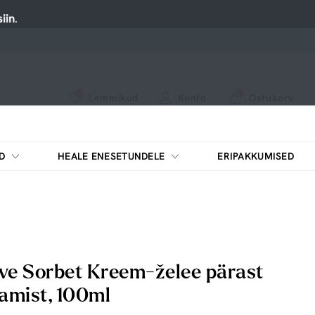
iin
.
0
0
Lemmikud
Konto
Ostukorv
Vaadake meie uusi tooteid või kasutage otsingut, kui otsite midagi konkreetset.
D
HEALE ENESETUNDELE
ERIPAKKUMISED
ve Sorbet Kreem-želee pärast
amist, 100ml