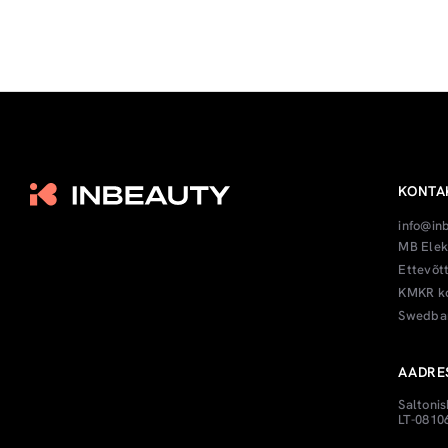
KONTA
info@in
MB Elek
Ettevõt
KMKR ko
Swedban
AADRE
Saltonis
LT-08106