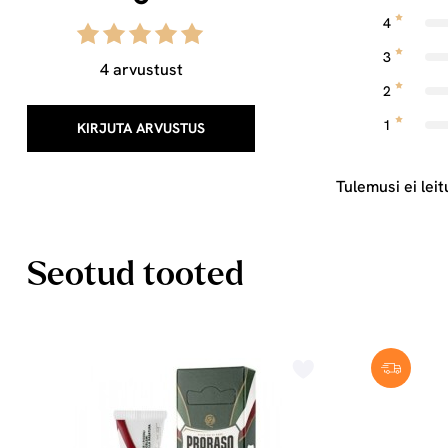
4
3
4 arvustust
2
1
KIRJUTA ARVUSTUS
Tulemusi ei leit
Seotud tooted