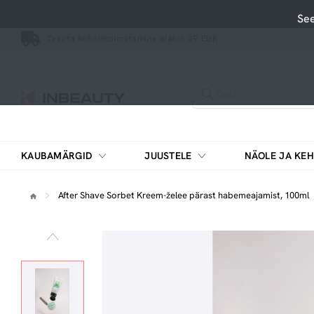
See
Tasuta kohaletoimetamine alates 39 EUR
KAUBAMÄRGID
JUUSTELE
NÄOLE JA KEH
Pesemisvahendid, puhastusvahendid
Vitamiinide ja mineraalainete kompleksid
After Shave Sorbet Kreem-želee pärast habemeajamist, 100ml