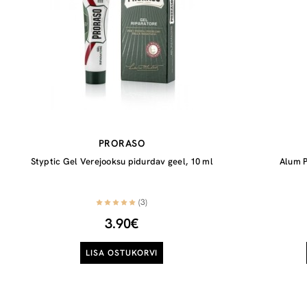
PRORASO
Styptic Gel Verejooksu pidurdav geel, 10 ml
Alum P
(3)
3.90€
LISA OSTUKORVI