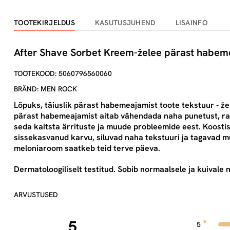
TOOTEKIRJELDUS
KASUTUSJUHEND
LISAINFO
After Shave Sorbet Kreem-želee pärast habem
TOOTEKOOD: 5060796560060
BRÄND: MEN ROCK
Lõpuks, täiuslik pärast habemeajamist toote tekstuur - 
pärast habemeajamist aitab vähendada naha punetust, rah
seda kaitsta ärrituste ja muude probleemide eest. Koosti
sissekasvanud karvu, siluvad naha tekstuuri ja tagavad m
meloniaroom saatkeb teid terve päeva.
Dermatoloogiliselt testitud. Sobib normaalsele ja kuivale 
ARVUSTUSED
5
5