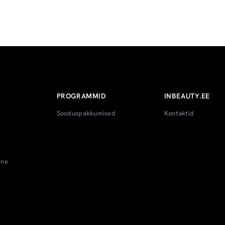
PROGRAMMID
INBEAUTY.EE
Sooduspakkumised
Kontaktid
ine