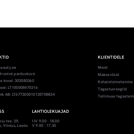
KTID
KLIENTIDELE
beauty.ee
Meist
troninė parduotuvė
Makseviisid
te kood: 303080360
Kohaletoimetamine
od: LT100008470316
Tagastusreeglid
k AB: LT677300010135708834
Tellimuse tagastam
SS
LAHTIOLEKUAJAD
kiu tee. 29,
I-IV 9.00 - 18.00
, Vilnius, Leedu
V 9.00 - 17.30