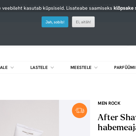
-10% allahindlus valitud toodetele koodiga OSTA10
 veebileht kasutab küpsiseid. Lisateabe saamiseks
klõpsake s
Jah, sobib!
Ei, aitäh!
ALE
LASTELE
MEESTELE
PARFÜÜMI
DIEEDIKOKTEILID JA MUUD TOIDUAINED
MEN ROCK
After Sha
habemeaj