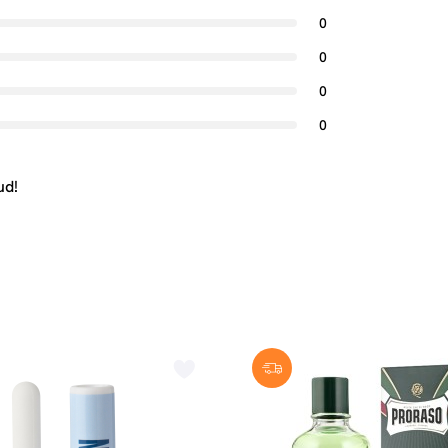
0
0
0
0
ud!