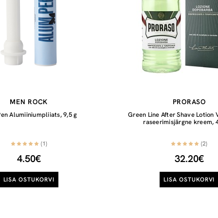
MEN ROCK
PRORASO
en Alumiiniumpliiats, 9,5 g
Green Line After Shave Lotion
raseerimisjärgne kreem, 
(1)
(2)
4.50€
32.20€
LISA OSTUKORVI
LISA OSTUKORVI