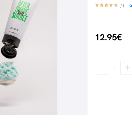
(4)
K
12.95€