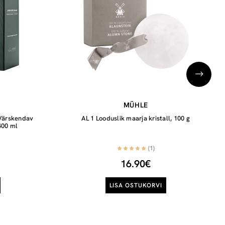
MÜHLE
 Värskendav
AL 1 Looduslik maarja kristall, 100 g
400 ml
(1)
16.90€
LISA OSTUKORVI