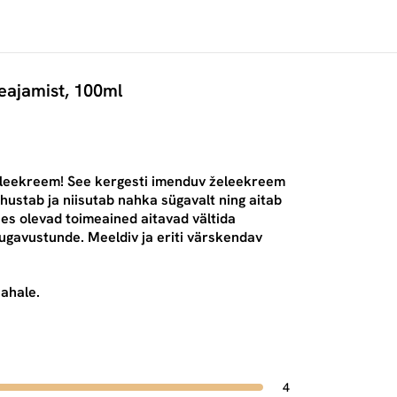
eajamist, 100ml
želeekreem! See kergesti imenduv želeekreem
ustab ja niisutab nahka sügavalt ning aitab
ses olevad toimeained aitavad vältida
ugavustunde. Meeldiv ja eriti värskendav
nahale.
4