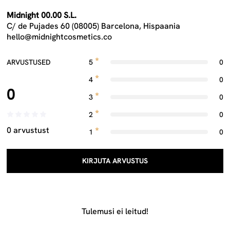
Midnight 00.00 S.L.
C/ de Pujades 60 (08005) Barcelona, Hispaania
hello@midnightcosmetics.co
ARVUSTUSED
5
0
4
0
0
3
0
2
0
0 arvustust
1
0
KIRJUTA ARVUSTUS
Tulemusi ei leitud!