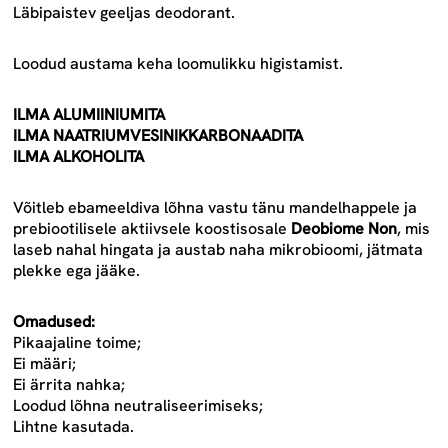
Läbipaistev geeljas deodorant.
Loodud austama keha loomulikku higistamist.
ILMA ALUMIINIUMITA
ILMA NAATRIUMVESINIKKARBONAADITA
ILMA ALKOHOLITA
Võitleb ebameeldiva lõhna vastu tänu mandelhappele ja
prebiootilisele aktiivsele koostisosale
Deobiome Non
, mis
laseb nahal hingata ja austab naha mikrobioomi, jätmata
plekke ega jääke.
Omadused:
Pikaajaline toime;
Ei määri;
Ei ärrita nahka;
Loodud lõhna neutraliseerimiseks;
Lihtne kasutada.