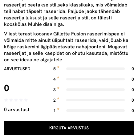
raseerijat peetakse stiilseks klassikaks, mis võimaldab
teil habet täpselt raseerida. Paljude jaoks tähendab
raseerija luksust ja selle raseerija stiil on täiesti
kooskõlas Muhle disainiga.
Viiest terast koosnev Gillette Fusion raseerimispea ei
võimalda mitte ainult ülipuhtalt raseerida, vaid jõuab ka
kõige raskemini ligipääsetavate nahajoonteni. Mugavat
raseerijat ja selle käepidet on ohutu kasutada, mistõttu
on see ideaalne algajatele.
ARVUSTUSED
5
0
4
0
0
3
0
2
0
0 arvustust
1
0
KIRJUTA ARVUSTUS