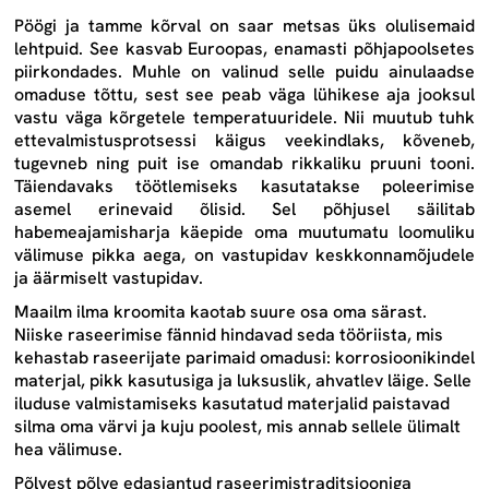
Pöögi ja tamme kõrval on saar metsas üks olulisemaid
lehtpuid. See kasvab Euroopas, enamasti põhjapoolsetes
piirkondades. Muhle on valinud selle puidu ainulaadse
omaduse tõttu, sest see peab väga lühikese aja jooksul
vastu väga kõrgetele temperatuuridele. Nii muutub tuhk
ettevalmistusprotsessi käigus veekindlaks, kõveneb,
tugevneb ning puit ise omandab rikkaliku pruuni tooni.
Täiendavaks töötlemiseks kasutatakse poleerimise
asemel erinevaid õlisid. Sel põhjusel säilitab
habemeajamisharja käepide oma muutumatu loomuliku
välimuse pikka aega, on vastupidav keskkonnamõjudele
ja äärmiselt vastupidav.
Maailm ilma kroomita kaotab suure osa oma särast.
Niiske raseerimise fännid hindavad seda tööriista, mis
kehastab raseerijate parimaid omadusi: korrosioonikindel
materjal, pikk kasutusiga ja luksuslik, ahvatlev läige. Selle
iluduse valmistamiseks kasutatud materjalid paistavad
silma oma värvi ja kuju poolest, mis annab sellele ülimalt
hea välimuse.
Põlvest põlve edasiantud raseerimistraditsiooniga