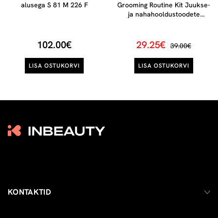
alusega S 81 M 226 F
Grooming Routine Kit Juukse-
ja nahahooldustoodete
komplekt meestele, 1tk
102.00€
29.25€
39.00€
LISA OSTUKORVI
LISA OSTUKORVI
KONTAKTID