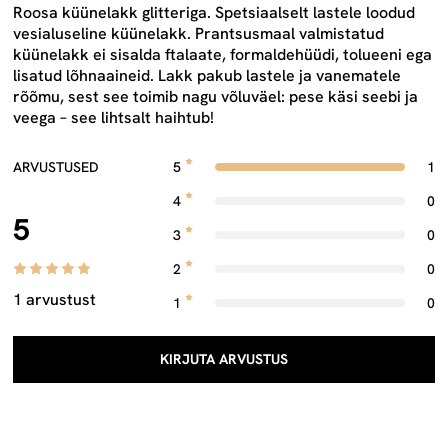
Roosa küünelakk glitteriga. Spetsiaalselt lastele loodud
vesialuseline küünelakk. Prantsusmaal valmistatud
küünelakk ei sisalda ftalaate, formaldehüüdi, tolueeni ega
lisatud lõhnaaineid. Lakk pakub lastele ja vanematele
rõõmu, sest see toimib nagu võluväel: pese käsi seebi ja
veega – see lihtsalt haihtub!
ARVUSTUSED
5
1
4
0
5
3
0
2
0
1 arvustust
1
0
KIRJUTA ARVUSTUS