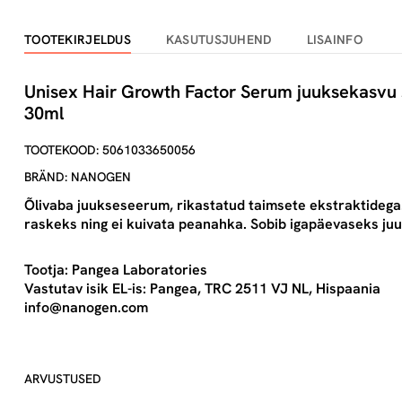
TOOTEKIRJELDUS
KASUTUSJUHEND
LISAINFO
Unisex Hair Growth Factor Serum juuksekasvu 
30ml
TOOTEKOOD: 5061033650056
BRÄND: NANOGEN
Õlivaba juukseseerum, rikastatud taimsete ekstraktideg
raskeks ning ei kuivata peanahka. Sobib igapäevaseks ju
Tootja:
Pangea Laboratories
Vastutav isik EL-is:
Pangea, TRC 2511 VJ NL, Hispaania
info@nanogen.com
ARVUSTUSED