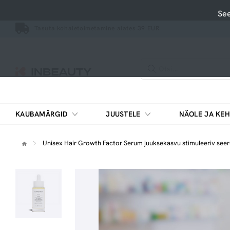
See
Tasuta kohaletoimetamine alates 39 EUR
KAUBAMÄRGID
JUUSTELE
NÄOLE JA KEH
Pesemisvahendid, puhastusvahendid
Vitamiinide ja mineraalainete kompleksid
Unisex Hair Growth Factor Serum juuksekasvu stimuleeriv see