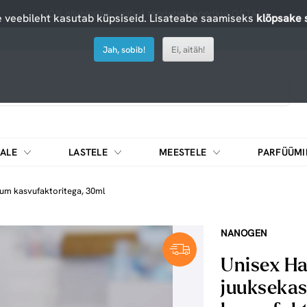
-10% allahindlus valitud toodetele koodiga OSTA10
 veebileht kasutab küpsiseid. Lisateabe saamiseks
klõpsake s
Jah, sobib!
Ei, aitäh!
ALE
LASTELE
MEESTELE
PARFÜÜMI
DIEEDIKOKTEILID JA MUUD TOIDUAINED
rum kasvufaktoritega, 30ml
NANOGEN
Unisex Ha
juuksekas