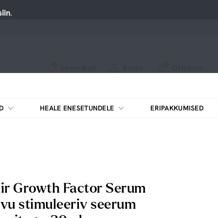
iin
.
0
0
Lemmikud
Konto
Ostukorv
Vaadake meie uusi tooteid või kasutage otsingut, kui otsite midagi konkreetset.
D
HEALE ENESETUNDELE
ERIPAKKUMISED
ir Growth Factor Serum
vu stimuleeriv seerum