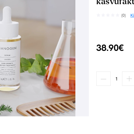
kasvufakt
(0)
K
38.90€