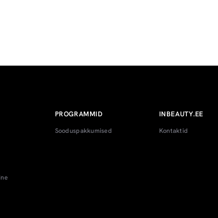
PROGRAMMID
INBEAUTY.EE
Sooduspakkumised
Kontaktid
ine