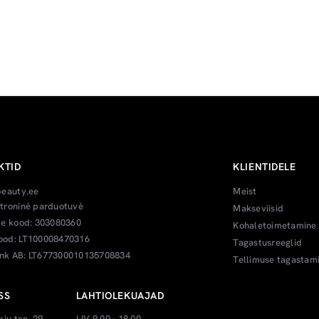
KTID
KLIENTIDELE
beauty.ee
Meist
troninė parduotuvė
Makseviisid
te kood: 303080360
Kohaletoimetamine
od: LT100008470316
Tagastusreeglid
k AB: LT677300010135708834
Tellimuse tagastam
SS
LAHTIOLEKUAJAD
kiu tee. 29,
I-IV 9.00 - 18.00