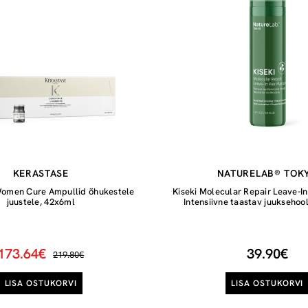
KERASTASE
NATURELAB® TOK
Women Cure Ampullid õhukestele
Kiseki Molecular Repair Leave-I
juustele, 42x6ml
Intensiivne taastav juuksehoo
173.64€
39.90€
219.80€
LISA OSTUKORVI
LISA OSTUKORVI