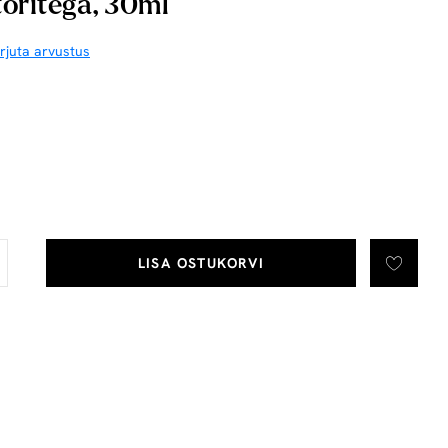
oritega, 30ml
irjuta arvustus
LISA OSTUKORVI