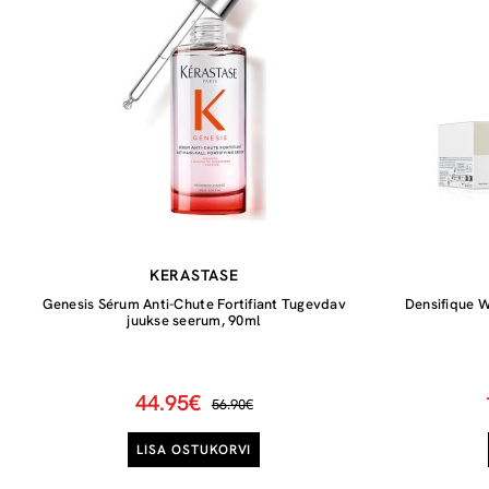
KERASTASE
Genesis Sérum Anti-Chute Fortifiant Tugevdav
Densifique 
juukse seerum, 90ml
44.95€
56.90€
LISA OSTUKORVI