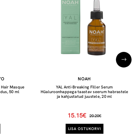
YO
NOAH
n Hair Masque
YAL Anti-Breaking Filler Serum
ldus, 50 ml
Hüaluroonhappega taastav seerum habrastele
ja kahjustatud juustele, 20 ml
15.15€
20.20€
LISA OSTUKORVI