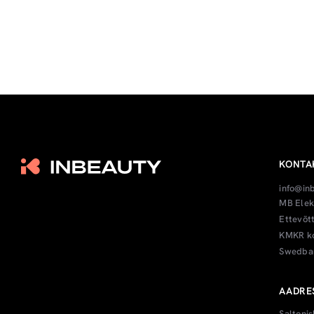
KONTA
info@in
MB Elek
Ettevõt
KMKR ko
Swedban
AADRE
Saltonis