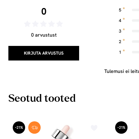
0
5
4
3
0 arvustust
2
1
KIRJUTA ARVUSTUS
Tulemusi ei leit
Seotud tooted
-21%
-21%