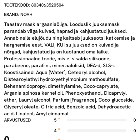
TOOTEKOOD: 8034063520504
BRÄND: NOAH
Taastav mask argaaniaõliga. Looduslik juuksemask
parandab väga kuivad, haprad ja kahjustatud juuksed.
Annab neile elujõudu ning kaitseb juukseotsi katkemise ja
hargnemise eest. VALI, KUI su juuksed on kuivad ja
nõrgad, kahjustatud ja on kaotanud oma läike.
Professionaalne toode, mis ei sisalda silikoone,
parabeene, parafiini, mineraalõlisid, DEA-d, SLS-i.
Koostisained: Aqua [Water], Cetearyl alcohol,
Distearoylethyl hydroxyethylmonium methosulfate,
Behenamidopropyl dimethylamine, Coco-caprylate,
Argania spinosa kernel oil, Phenoxyethanol, Dicaprylyl
ether, Lauryl alcohol, Parfum [Fragrance], Coco-glucoside,
Glyceryl oleate, Citric acid, Benzoic acid, Dehydroacetic
acid, Linalool, Amyl cinnamal.
ARVUSTUSED
5
0
4
0
0