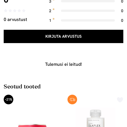
3
0
2
0
0 arvustust
1
0
KIRJUTA ARVUSTUS
Tulemusi ei leitud!
Seotud tooted
-21%