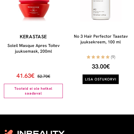
KERASTASE
No 3 Hair Perfector Taastav
juuksekreem, 100 ml
Soleil Masque Apres Toitev
juuksemask, 200ml
(9)
33.00€
41.63€
52.70€
LISA OSTUKORVI
Tooteid ei ole hetkel
saadaval