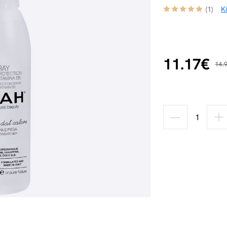
(1)
K
11.17€
14.