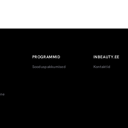
PROGRAMMID
INBEAUTY.EE
Sooduspakkumised
Kontaktid
ine