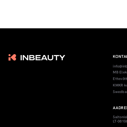
KONTA
info@in
MB Elek
Ettevõt
KMKR ko
Swedban
AADRE
Saltonis
LT-08106