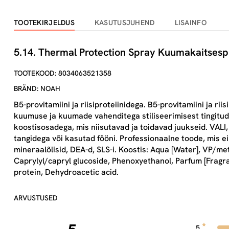
TOOTEKIRJELDUS
KASUTUSJUHEND
LISAINFO
5.14. Thermal Protection Spray Kuumakaitsesp
TOOTEKOOD: 8034063521358
BRÄND: NOAH
B5-provitamiini ja riisiproteiinidega. B5-provitamiini ja ri
kuumuse ja kuumade vahenditega stiliseerimisest tingitud
koostisosadega, mis niisutavad ja toidavad juukseid. VALI,
tangidega või kasutad fööni. Professionaalne toode, mis ei 
mineraalõlisid, DEA-d, SLS-i. Koostis: Aqua [Water], VP/m
Caprylyl/capryl glucoside, Phenoxyethanol, Parfum [Fragra
protein, Dehydroacetic acid.
ARVUSTUSED
5