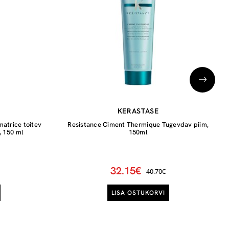
KERASTASE
matrice toitev
Resistance Ciment Thermique Tugevdav piim,
, 150 ml
150ml
32.15€
40.70€
LISA OSTUKORVI