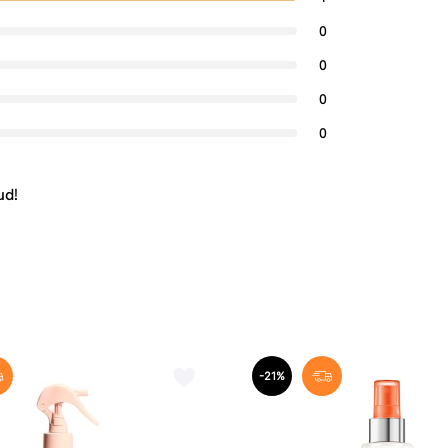
0
0
0
0
ud!
-21%