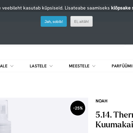
-10% allahindlus valitud toodetele koodiga OSTA10
 veebileht kasutab küpsiseid. Lisateabe saamiseks
klõpsake s
Jah, sobib!
Ei, aitäh!
ALE
LASTELE
MEESTELE
PARFÜÜMI
DIEEDIKOKTEILID JA MUUD TOIDUAINED
NOAH
-25%
5.14. The
Kuumakait