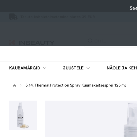
See
Tasuta kohaletoimetamine alates 39 EUR
KAUBAMÄRGID
JUUSTELE
NÄOLE JA KEH
Pesemisvahendid, puhastusvahendid
Vitamiinide ja mineraalainete kompleksid
5.14. Thermal Protection Spray Kuumakaitsesprei 125 ml