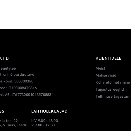
KTID
KLIENTIDELE
beauty.ee
Meist
troninė parduotuvė
Makseviisid
te kood: 303080360
Kohaletoimetamine
od: LT100008470316
Tagastusreeglid
k AB: LT677300010135708834
Tellimuse tagastam
SS
LAHTIOLEKUAJAD
kiu tee. 29,
I-IV 9.00 - 18.00
, Vilnius, Leedu
V 9.00 - 17.30