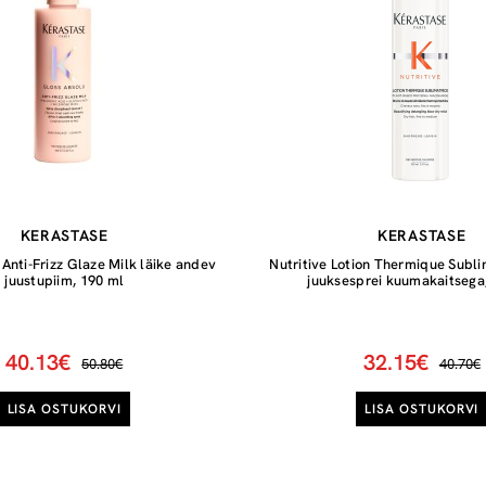
KERASTASE
KERASTASE
Anti-Frizz Glaze Milk läike andev
Nutritive Lotion Thermique Subli
juustupiim, 190 ml
juuksesprei kuumakaitsega
40.13€
32.15€
50.80€
40.70€
LISA OSTUKORVI
LISA OSTUKORVI