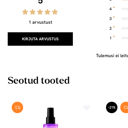
5
4
3
1 arvustust
2
1
KIRJUTA ARVUSTUS
Tulemusi ei leit
Seotud tooted
-21%