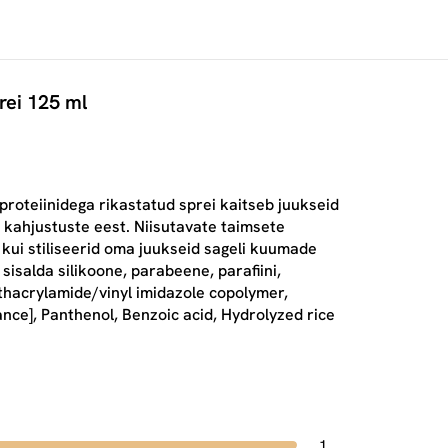
rei 125 ml
isiproteiinidega rikastatud sprei kaitseb juukseid
 kahjustuste eest. Niisutavate taimsete
 kui stiliseerid oma juukseid sageli kuumade
sisalda silikoone, parabeene, parafiini,
ethacrylamide/vinyl imidazole copolymer,
nce], Panthenol, Benzoic acid, Hydrolyzed rice
1