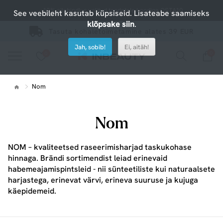
-10% allahindlus valitud toodetele koodiga OSTA10
See veebileht kasutab küpsiseid. Lisateabe saamiseks
klõpsake siin
.
Tasuta kohaletoimetamine alates 39 EUR
Jah, sobib!
Ei, aitäh!
0
0
Vaadake meie uusi tooteid või kasutage otsingut, kui otsite midagi konkreetset.
Nom
Nom
NOM – kvaliteetsed raseerimisharjad taskukohase
hinnaga. Brändi sortimendist leiad erinevaid
habemeajamispintsleid - nii sünteetiliste kui naturaalsete
harjastega, erinevat värvi, erineva suuruse ja kujuga
käepidemeid.