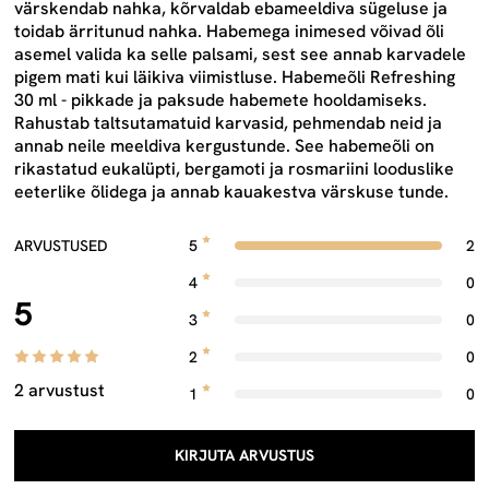
värskendab nahka, kõrvaldab ebameeldiva sügeluse ja
toidab ärritunud nahka. Habemega inimesed võivad õli
asemel valida ka selle palsami, sest see annab karvadele
pigem mati kui läikiva viimistluse. Habemeõli Refreshing
30 ml - pikkade ja paksude habemete hooldamiseks.
Rahustab taltsutamatuid karvasid, pehmendab neid ja
annab neile meeldiva kergustunde. See habemeõli on
rikastatud eukalüpti, bergamoti ja rosmariini looduslike
eeterlike õlidega ja annab kauakestva värskuse tunde.
ARVUSTUSED
5
2
4
0
5
3
0
2
0
2 arvustust
1
0
KIRJUTA ARVUSTUS