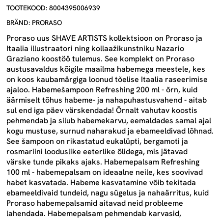
TOOTEKOOD: 8004395006939
BRÄND: PRORASO
Proraso uus SHAVE ARTISTS kollektsioon on Proraso ja
Itaalia illustraatori ning kollaažikunstniku Nazario
Graziano koostöö tulemus. See komplekt on Proraso
austusavaldus kõigile maailma habemega meestele, kes
on koos kaubamärgiga loonud tõelise Itaalia raseerimise
ajaloo. Habemešampoon Refreshing 200 ml - õrn, kuid
äärmiselt tõhus habeme- ja nahapuhastusvahend - aitab
sul end iga päev värskendada! Õrnalt vahutav koostis
pehmendab ja silub habemekarvu, eemaldades samal ajal
kogu mustuse, surnud naharakud ja ebameeldivad lõhnad.
See šampoon on rikastatud eukalüpti, bergamoti ja
rosmariini looduslike eeterlike õlidega, mis jätavad
värske tunde pikaks ajaks. Habemepalsam Refreshing
100 ml - habemepalsam on ideaalne neile, kes soovivad
habet kasvatada. Habeme kasvatamine võib tekitada
ebameeldivaid tundeid, nagu sügelus ja nahaärritus, kuid
Proraso habemepalsamid aitavad neid probleeme
lahendada. Habemepalsam pehmendab karvasid,