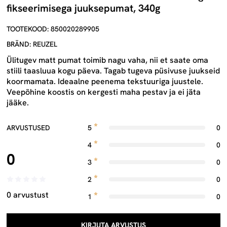
fikseerimisega juuksepumat, 340g
TOOTEKOOD: 850020289905
BRÄND: REUZEL
Ülitugev matt pumat toimib nagu vaha, nii et saate oma
stiili taasluua kogu päeva. Tagab tugeva püsivuse juukseid
koormamata. Ideaalne peenema tekstuuriga juustele.
Veepõhine koostis on kergesti maha pestav ja ei jäta
jääke.
ARVUSTUSED
5
0
4
0
0
3
0
2
0
0 arvustust
1
0
KIRJUTA ARVUSTUS