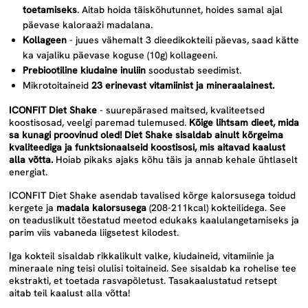
toetamiseks
.
Aitab hoida täiskõhutunnet, hoides samal ajal
päevase kaloraaži madalana.
Kollageen
-
juues vähemalt 3 dieedikokteili päevas, saad kätte
ka vajaliku päevase koguse (10g) kollageeni.
Prebiootiline kiudaine inuliin
soodustab seedimist.
Mikrotoitaineid
23 erinevast vitamiinist ja mineraalainest.
ICONFIT Diet Shake
-
suurepärased maitsed, kvaliteetsed
koostisosad, veelgi paremad tulemused.
Kõige lihtsam dieet, mida
sa kunagi proovinud oled!
Diet Shake sisaldab ainult kõrgeima
kvaliteediga ja funktsionaalseid koostisosi, mis aitavad
kaalust
alla võtta.
Hoiab pikaks ajaks kõhu täis ja annab kehale ühtlaselt
energiat.
ICONFIT Diet Shake asendab tavalised kõrge kalorsusega toidud
kergete ja
madala kalorsusega
(208-211kcal) kokteilidega. See
on teaduslikult tõestatud meetod edukaks kaalulangetamiseks ja
parim viis vabaneda liigsetest kilodest.
Iga kokteil sisaldab rikkalikult valke, kiudaineid, vitamiinie ja
mineraale ning teisi olulisi toitaineid. See sisaldab ka
rohelise tee
ekstrakti
, et toetada rasvapõletust. Tasakaalustatud retsept
aitab teil kaalust alla võtta!