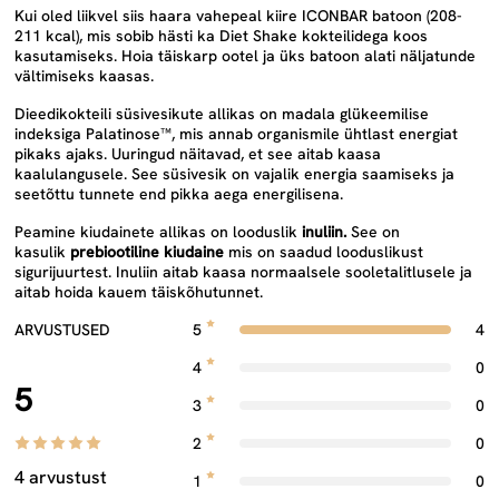
Kui oled liikvel siis haara vahepeal kiire
ICONBAR batoon (208-
211 kcal)
, mis sobib hästi ka Diet Shake kokteilidega koos
kasutamiseks. Hoia täiskarp ootel ja üks batoon alati näljatunde
vältimiseks kaasas.
Dieedikokteili süsivesikute allikas on
madala glükeemilise
indeksiga
Palatinose™, mis annab organismile
ühtlast energiat
pikaks ajaks.
Uuringud näitavad, et see aitab kaasa
kaalulangusele. See süsivesik on vajalik energia saamiseks ja
seetõttu tunnete end pikka aega energilisena.
Peamine kiudainete allikas on looduslik
inuliin.
See on
kasulik
prebiootiline kiudaine
mis on saadud looduslikust
sigurijuurtest. Inuliin aitab
kaasa normaalsele sooletalitlusele
ja
aitab hoida kauem täiskõhutunnet.
ARVUSTUSED
5
4
4
0
5
3
0
2
0
4 arvustust
1
0