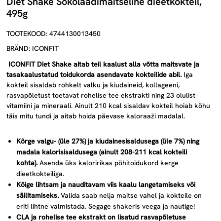
Diet Shake Šokolaadimaitseline dieetkokteil,
495g
TOOTEKOOD: 4744130013450
BRÄND: ICONFIT
ICONFIT Diet Shake aitab teil kaalust alla võtta maitsvate ja
tasakaalustatud toidukorda asendavate kokteilide abil
.
Iga
kokteil sisaldab rohkelt valku ja kiudaineid, kollageeni,
rasvapõletust toetavat rohelise tee ekstrakti ning 23 olulist
vitamiini ja mineraali. Ainult 210 kcal sisaldav kokteil hoiab kõhu
täis mitu tundi ja aitab hoida päevase kaloraaži madalal.
Kõrge valgu- (üle 27%) ja kiudainesisaldusega (üle 7%) ning
madala kalorisisaldusega (ainult 208-211 kcal kokteili
kohta).
Asenda üks kaloririkas põhitoidukord kerge
dieetkokteiliga.
Kõige lihtsam ja nauditavam viis kaalu langetamiseks või
säilitamiseks.
Valida saab nelja maitse vahel ja kokteile on
eriti lihtne valmistada. Segage shakeris veega ja nautige!
CLA ja rohelise tee ekstrakt on lisatud rasvapõletuse