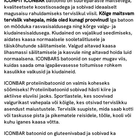
ICONFIT ICONBAR
batoonid
on suurepäraste maitsetega,
kvaliteetsete koostisosadega ja sobivad ideaalselt
magusaisu rahuldamiseks tervislikul viisil.
Kõige maitsvam
tervislik vahepala, mida oled kunagi proovinud!
Iga batoon
on mõõduka rasvasisaldusega ning kõrge valgu- ja
kiudainesisaldusega. Kiudained on vajalikud seedimiseks,
aidates kaasa normaalsele sooletalitlusele ja
täiskõhutunde säilitamisele. Valgud aitavad kaasa
lihasmassi säilitamisele ja kasvule ning aitavad hoida luid
normaalsena. ICONBARS batoonid on super mugav viis,
kuidas saada oma igapäevasesse toitumisse rohkem
kasulikke valkusid ja kiudaineid.
ICONBAR proteiinibatoonid on valmis koheseks
söömiseks! Proteiinibatoonid sobivad hästi kiire ja
aktiivse eluviisi jaoks. Sportlastele, kes soovivad
valgurikast vahepala või kõigile, kes otsivad tervislikku
asendust maiustustele. Tervislik suupiste, mida saab kotti
või taskusse pista ja pikematele reisidele, tööle, kooli või
kuhu iganes kaasa võtta.
ICONBAR batoonid on gluteenivabad ja sobivad ka