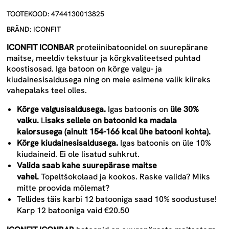
TOOTEKOOD: 4744130013825
BRÄND: ICONFIT
ICONFIT ICONBAR
proteiinibatoonidel
on suurepärane
maitse, meeldiv tekstuur ja kõrgkvaliteetsed puhtad
koostisosad. Iga batoon on kõrge valgu- ja
kiudainesisaldusega ning on meie esimene valik kiireks
vahepalaks teel olles.
Kõrge valgusisaldusega.
Igas batoonis on
üle 30%
valku.
L
isaks sellele on batoonid ka madala
kalorsusega (ainult 154-166 kcal ühe batooni kohta
).
Kõrge kiudainesisaldusega.
Igas batoonis on üle 10%
kiudaineid. Ei ole lisatud suhkrut.
Valida saab kahe suurepärase maitse
vahel.
Topeltšokolaad ja kookos. Raske valida? Miks
mitte proovida mõlemat?
Tellides täis karbi 12 batooniga saad
10% soodustuse
!
Karp 12 batooniga vaid €20.50