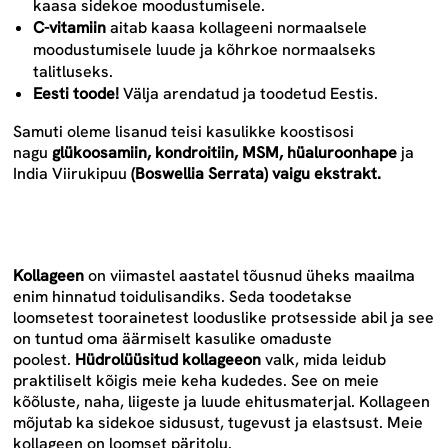
kaasa sidekoe moodustumisele.
C-vitamiin
aitab kaasa kollageeni normaalsele
moodustumisele luude ja kõhrkoe normaalseks
talitluseks.
Eesti toode!
Välja arendatud ja toodetud Eestis.
Samuti oleme lisanud teisi kasulikke koostisosi
nagu
glükoosamiin
,
kondroitiin
,
MSM
,
hüaluroonhape
ja
India Viirukipuu
(
Boswellia Serrata)
vaigu ekstrakt
.
Kollageen
on viimastel aastatel tõusnud üheks maailma
enim hinnatud toidulisandiks. Seda toodetakse
loomsetest toorainetest looduslike protsesside abil ja see
on tuntud oma äärmiselt kasulike omaduste
poolest.
Hüdrolüüsitud kollagee
on
valk, mida leidub
praktiliselt kõigis meie keha kudedes. See on meie
kõõluste, naha, liigeste ja luude ehitusmaterjal. Kollageen
mõjutab ka sidekoe sidusust, tugevust ja elastsust. Meie
kollageen on loomset päritolu.