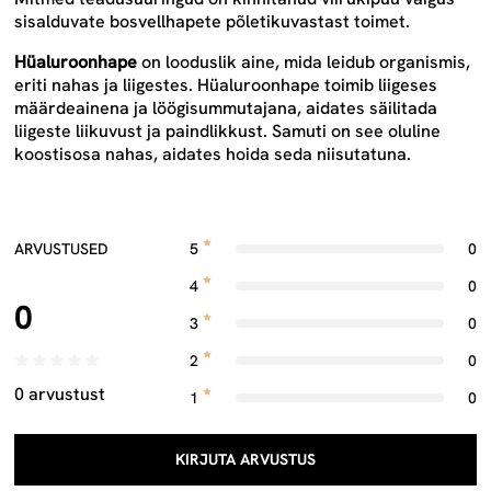
sisalduvate bosvellhapete põletikuvastast toimet.
Hüaluroonhape
on looduslik aine, mida leidub organismis,
eriti nahas ja liigestes. Hüaluroonhape toimib liigeses
määrdeainena ja löögisummutajana, aidates säilitada
liigeste liikuvust ja paindlikkust. Samuti on see oluline
koostisosa nahas, aidates hoida seda niisutatuna.
ARVUSTUSED
5
0
4
0
0
3
0
2
0
0 arvustust
1
0
KIRJUTA ARVUSTUS