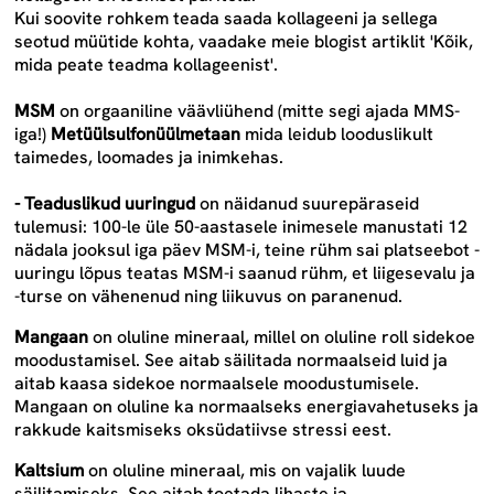
Kui soovite rohkem teada saada kollageeni ja sellega
seotud müütide kohta, vaadake meie blogist artiklit '
Kõik,
mida peate teadma kollageenist
'.
MSM
on orgaaniline väävliühend (mitte segi ajada MMS-
iga!)
Metüülsulfonüülmetaan
mida leidub looduslikult
taimedes, loomades ja inimkehas.
-
Teaduslikud uuringud
on näidanud suurepäraseid
tulemusi: 100-le üle 50-aastasele inimesele manustati 12
nädala jooksul iga päev MSM-i, teine rühm sai platseebot -
uuringu lõpus teatas MSM-i saanud rühm, et liigesevalu ja
-turse on vähenenud ning liikuvus on paranenud.
Mangaan
on oluline mineraal, millel on oluline roll sidekoe
moodustamisel. See aitab säilitada normaalseid luid ja
aitab kaasa sidekoe normaalsele moodustumisele.
Mangaan on oluline ka normaalseks energiavahetuseks ja
rakkude kaitsmiseks oksüdatiivse stressi eest.
Kaltsium
on oluline mineraal, mis on vajalik luude
säilitamiseks. See aitab toetada lihaste ja