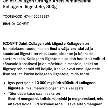
Joint Collagen Orange Apelsinimaitseline
kollageen liigestele, 300g
TOOTEKOOD: 4744130013887
BRÄND: ICONFIT
ICONFIT Joint Collagen ehk Liigeste Kollageen
on
kompleksne toode, mis on
Eestis välja arendatud ja
toodetud
liigeste tervise, luude, sidekoe ja kõhrede
toetamiseks. Kollageen liigestele sisaldab hoolikalt valitud
tõhusaid koostisosi ja on mõeldud inimestele, kellel on
liigeseprobleemid või kõigile, kes vajavad oma liigestele
lisatoetust. Parim kollageen liigestele, mida tahta.
Igas portsjonis
10 000 mg
hüdrolüüsitud kollageen
liigestele
, mis imendub organismis kergesti
Täiendava kasu saamiseks on
lisatud
mangaani
,
kaltsiumi
,
tsinki
ja
magneesiumi
, mis
aitavad hoida luid normaalsena. Lisaks aitab mangaan