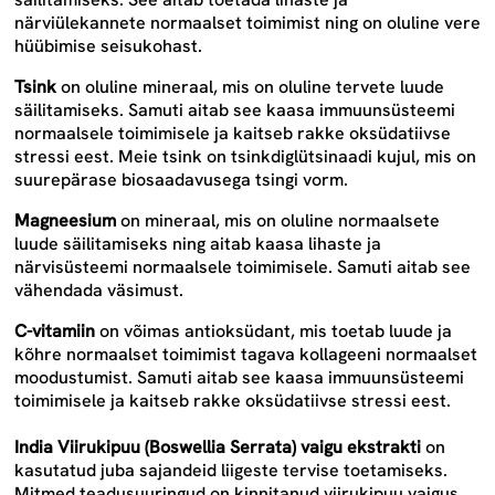
närviülekannete normaalset toimimist ning on oluline vere
hüübimise seisukohast.
Tsink
on oluline mineraal, mis on oluline tervete luude
säilitamiseks. Samuti aitab see kaasa immuunsüsteemi
normaalsele toimimisele ja kaitseb rakke oksüdatiivse
stressi eest. Meie tsink on
tsinkdiglütsinaadi
kujul, mis on
suurepärase biosaadavusega tsingi vorm.
Magneesium
on mineraal, mis on oluline normaalsete
luude säilitamiseks ning aitab kaasa lihaste ja
närvisüsteemi normaalsele toimimisele. Samuti aitab see
vähendada väsimust.
C-vitamiin
on võimas antioksüdant, mis toetab luude ja
kõhre normaalset toimimist tagava kollageeni normaalset
moodustumist. Samuti aitab see kaasa immuunsüsteemi
toimimisele ja kaitseb rakke oksüdatiivse stressi eest.
India Viirukipuu (Boswellia Serrata) vaigu ekstrakti
on
kasutatud juba sajandeid liigeste tervise toetamiseks.
Mitmed teadusuuringud on kinnitanud viirukipuu vaigus