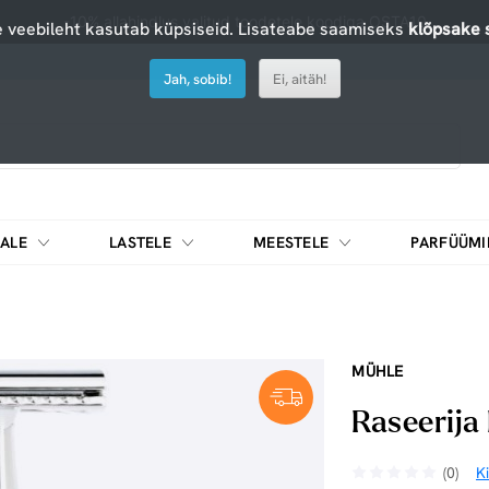
-10% allahindlus valitud toodetele koodiga OSTA10
 veebileht kasutab küpsiseid. Lisateabe saamiseks
klõpsake s
Jah, sobib!
Ei, aitäh!
ALE
LASTELE
MEESTELE
PARFÜÜMI
DIEEDIKOKTEILID JA MUUD TOIDUAINED
MÜHLE
Raseerija 
(0)
K