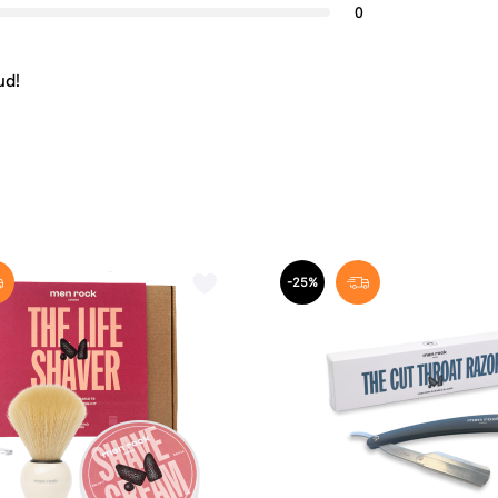
0
ud!
-25%