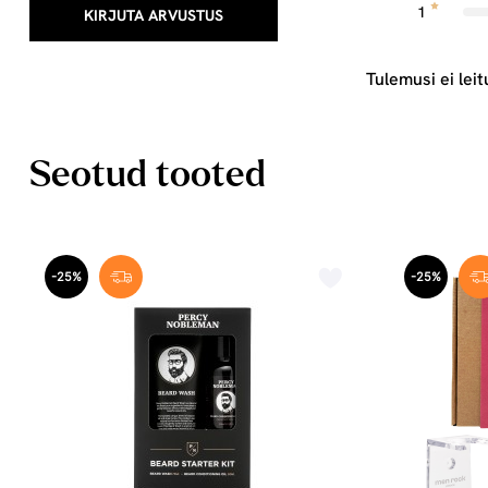
1
KIRJUTA ARVUSTUS
Tulemusi ei leit
Seotud tooted
-25%
-25%