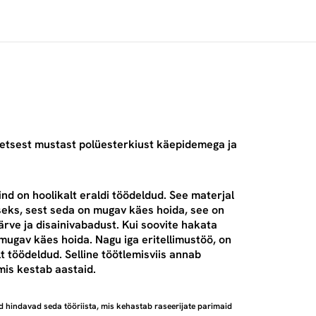
iteetsest mustast polüesterkiust käepidemega ja
ind on hoolikalt eraldi töödeldud. See materjal
seks, sest seda on mugav käes hoida, see on
ärve ja disainivabadust. Kui soovite hakata
 mugav käes hoida. Nagu iga eritellimustöö, on
t töödeldud. Selline töötlemisviis annab
mis kestab aastaid.
 hindavad seda tööriista, mis kehastab raseerijate parimaid