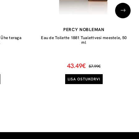
PERCY NOBLEMAN
 Ühe teraga
Eau de Toilette 1881 Tualettvesi meestele, 50
k
ml
43.49€
57.99€
LISA OSTUKORVI