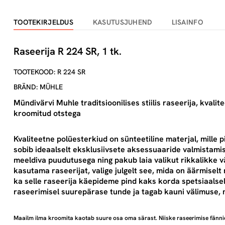
TOOTEKIRJELDUS
KASUTUSJUHEND
LISAINFO
Raseerija R 224 SR, 1 tk.
TOOTEKOOD: R 224 SR
BRÄND: MÜHLE
Mündivärvi Muhle traditsioonilises stiilis raseerija, kval
kroomitud otstega
Kvaliteetne polüesterkiud on sünteetiline materjal, mille p
sobib ideaalselt eksklusiivsete aksessuaaride valmistami
meeldiva puudutusega ning pakub laia valikut rikkalikke v
kasutama raseerijat, valige julgelt see, mida on äärmiselt
ka selle raseerija käepideme pind kaks korda spetsiaalsel
raseerimisel suurepärase tunde ja tagab kauni välimuse, 
Maailm ilma kroomita kaotab suure osa oma särast. Niiske raseerimise fännid