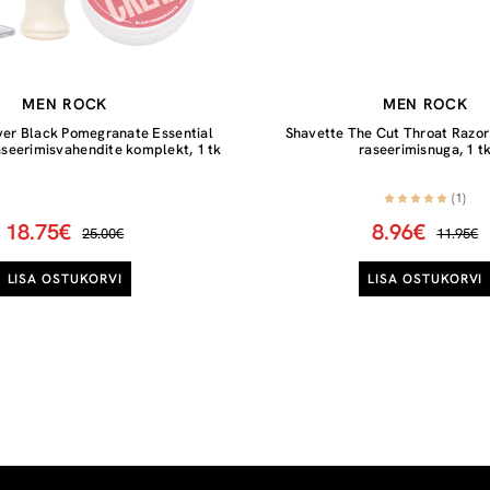
MEN ROCK
MEN ROCK
ver Black Pomegranate Essential
Shavette The Cut Throat Razor
aseerimisvahendite komplekt, 1 tk
raseerimisnuga, 1 t
(1)
18.75€
8.96€
25.00€
11.95€
LISA OSTUKORVI
LISA OSTUKORVI