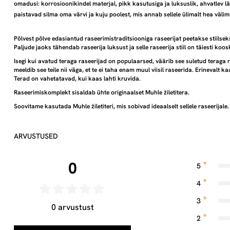
omadusi: korrosioonikindel materjal, pikk kasutusiga ja luksuslik, ahvatlev l
paistavad silma oma värvi ja kuju poolest, mis annab sellele ülimalt hea välim
Põlvest põlve edasiantud raseerimistraditsiooniga raseerijat peetakse stiilsek
Paljude jaoks tähendab raseerija luksust ja selle raseerija stiil on täiesti koo
Isegi kui avatud teraga raseerijad on populaarsed, väärib see suletud teraga r
meeldib see teile nii väga, et te ei taha enam muul viisil raseerida. Erinevalt k
Terad on vahetatavad, kui kaas lahti kruvida.
Raseerimiskomplekt sisaldab ühte originaalset Muhle žiletitera.
Soovitame kasutada Muhle žiletiteri, mis sobivad ideaalselt sellele raseerijale.
ARVUSTUSED
0
5
4
3
0 arvustust
2