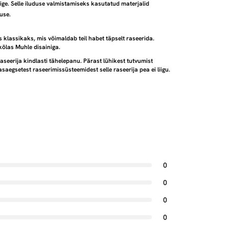
äige. Selle iluduse valmistamiseks kasutatud materjalid
use.
s klassikaks, mis võimaldab teil habet täpselt raseerida.
skõlas Muhle disainiga.
aseerija kindlasti tähelepanu. Pärast lühikest tutvumist
aasaegsetest raseerimissüsteemidest selle raseerija pea ei liigu.
0
0
0
0