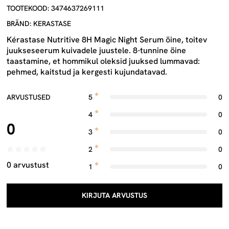
TOOTEKOOD: 3474637269111
BRÄND: KERASTASE
Kérastase Nutritive 8H Magic Night Serum öine, toitev
juukseseerum kuivadele juustele. 8-tunnine öine
taastamine, et hommikul oleksid juuksed lummavad:
pehmed, kaitstud ja kergesti kujundatavad.
ARVUSTUSED
5
0
4
0
0
3
0
2
0
0 arvustust
1
0
KIRJUTA ARVUSTUS