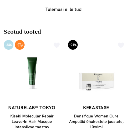
Tulemusi ei leitud!
Seotud tooted
UUS
-21%
NATURELAB® TOKYO
KERASTASE
Kiseki Molecular Repair
Densifique Women Cure
Leave-In Hair Masque
Ampullid õhukestele juustele,
Intensiivne taastav
10x6ml