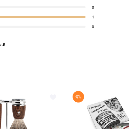
0
1
0
ud!