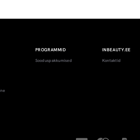
PROGRAMMID
INBEAUTY.EE
Sooduspakkumised
Kontaktid
ine