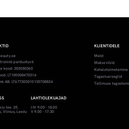
KTID
KLIENTIDELE
beauty.ee
Meist
troninė parduotuvė
Makseviisid
te kood: 303080360
Kohaletoimetamine
od: LT100008470316
Tagastusreeglid
k AB: LT677300010135708834
Tellimuse tagastam
SS
LAHTIOLEKUAJAD
kiu tee. 29,
I-IV 9.00 - 18.00
, Vilnius, Leedu
V 9.00 - 17.30