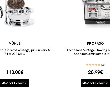
MÜHLE
PRORASO
plekt koos alusega, pruun värv S
Toccasana Vintage Shaving K
81 H 220 SM3
habemeajamiskomplekt,
(2)
110.00€
28.99€
LISA OSTUKORVI
LISA OSTUKORVI