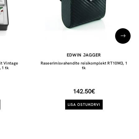
EDWIN JAGGER
it Vintage
Raseerimisvahendite reisikomplekt RT10M3, 1
 1 tk
tk
142.50€
LISA OSTUKORVI