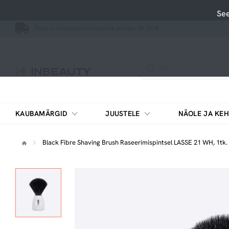
See
Tasuta kohaletoimetamine alates 39 EUR
KAUBAMÄRGID
JUUSTELE
NÄOLE JA KEH
Pesemisvahendid, puhastusvahendid
Vitamiinide ja mineraalainete kompleksid
Black Fibre Shaving Brush Raseerimispintsel LASSE 21 WH, 1tk.