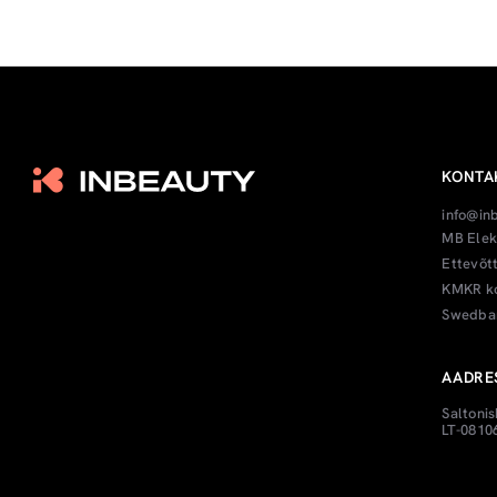
KONTA
info@in
MB Elek
Ettevõt
KMKR ko
Swedban
AADRE
Saltonis
LT-08106