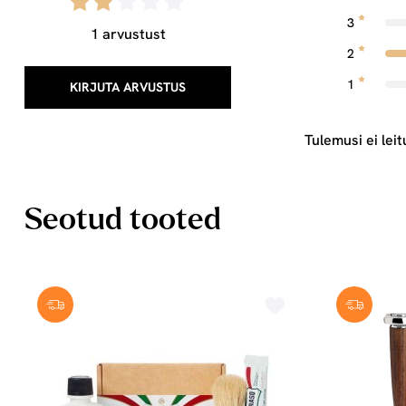
3
1 arvustust
2
1
KIRJUTA ARVUSTUS
Tulemusi ei leit
Seotud tooted