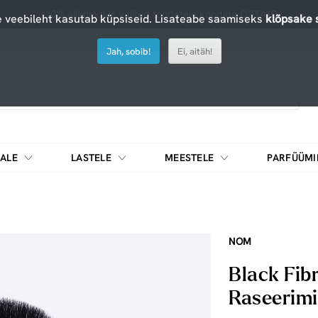
-10% allahindlus valitud toodetele koodiga OSTA10
 veebileht kasutab küpsiseid. Lisateabe saamiseks
klõpsake s
Jah, sobib!
Ei, aitäh!
ALE
LASTELE
MEESTELE
PARFÜÜMI
DIEEDIKOKTEILID JA MUUD TOIDUAINED
NOM
Black Fib
Raseerimi