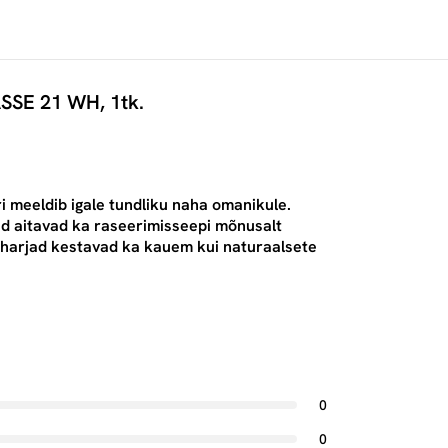
ASSE 21 WH, 1tk.
i meeldib igale tundliku naha omanikule.
aid aitavad ka raseerimisseepi mõnusalt
sharjad kestavad ka kauem kui naturaalsete
0
0