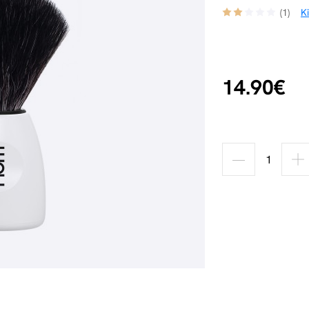
(1)
K
14.90€