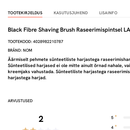
TOOTEKIRJELDUS
KASUTUSJUHEND
LISAINFO
Black Fibre Shaving Brush Raseerimispintsel L
TOOTEKOOD: 4028982210787
BRÄND: NOM
Äärmiselt pehmete sünteetiliste harjastega raseerimishar
Sünteetilised harjased ei ole mitte ainult õrnad nahale, v
kreemjaks vahustada. Sünteetiliste harjastega raseerimi
harjastega harjad.
ARVUSTUSED
2
5
4