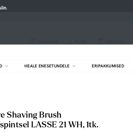
iin
.
0
0
Lemmikud
Konto
Ostukorv
Vaadake meie uusi tooteid või kasutage otsingut, kui otsite midagi konkreetset.
D
HEALE ENESETUNDELE
ERIPAKKUMISED
re Shaving Brush
spintsel LASSE 21 WH, 1tk.