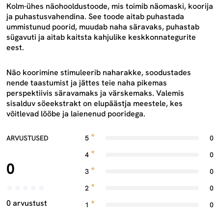
Kolm-ühes näohooldustoode, mis toimib näomaski, koorija
ja puhastusvahendina. See toode aitab puhastada
ummistunud poorid, muudab naha säravaks, puhastab
sügavuti ja aitab kaitsta kahjulike keskkonnategurite
eest.
Näo koorimine stimuleerib naharakke, soodustades
nende taastumist ja jättes teie naha pikemas
perspektiivis säravamaks ja värskemaks. Valemis
sisalduv söeekstrakt on elupäästja meestele, kes
võitlevad lööbe ja laienenud pooridega.
ARVUSTUSED
5
0
4
0
0
3
0
2
0
0 arvustust
1
0