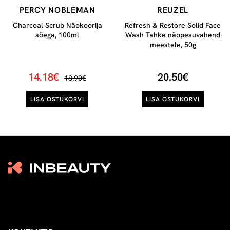
PERCY NOBLEMAN
REUZEL
Charcoal Scrub Näokoorija
Refresh & Restore Solid Face
söega, 100ml
Wash Tahke näopesuvahend
meestele, 50g
14.18€
20.50€
18.90€
LISA OSTUKORVI
LISA OSTUKORVI